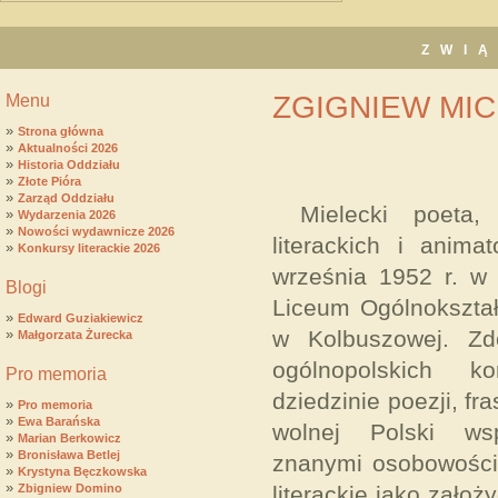
ZWI
ZGIGNIEW MIC
Menu
»
Strona główna
»
Aktualności 2026
»
Historia Oddziału
»
Złote Pióra
»
Zarząd Oddziału
Mielecki poeta,
»
Wydarzenia 2026
»
Nowości wydawnicze 2026
literackich i animat
»
Konkursy literackie 2026
września 1952 r. w
Blogi
Liceum Ogólnokszta
»
Edward Guziakiewicz
»
w Kolbuszowej. Zdo
Małgorzata Żurecka
ogólnopolskich k
Pro memoria
dziedzinie poezji, fr
»
Pro memoria
»
Ewa Barańska
wolnej Polski wsp
»
Marian Berkowicz
»
Bronisława Betlej
znanymi osobowości
»
Krystyna Bęczkowska
»
Zbigniew Domino
literackie jako założy