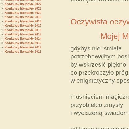
»
Konkursy literackie 2022
»
Konkursy literackie 2021
»
Konkursy literackie 2020
»
Konkursy literackie 2019
Oczywista oczy
»
Konkursy literackie 2018
»
Konkursy literackie 2017
»
Konkursy literackie 2016
Mojej Mu
»
Konkursy literackie 2015
»
Konkursy literackie 2014
»
Konkursy literackie 2013
»
gdybyś nie istniała
Konkursy literackie 2012
»
Konkursy literackie 2011
potrzebowałbym bosk
by wskrzesić piękno
co przekroczyło pró
w enigmatyczny spo
muśnięciem magiczne
przyoblekło zmysły
i wyciszoną świado
od kiedy mam cię w s