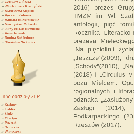
»
Czesław Główka
»
2016) prezes Grupy
Włodzimierz Kłaczyński
»
Stanisława Kopiec
TMZM im. Wł. Szaf
»
Ryszard Kulman
»
Barbara Mazurkiewicz
antologii, pięć to
»
Mieczysław Mularski
»
Jerzy Stefan Nawrocki
Rocznika Literacko
»
Anna Nowak
»
Regina Schönborn
prezesa Mieleckieg
»
Stanisław Siekaniec
„Na pięciolinii życ
„Jeszcze”(2009), dr
„Schody”(2010), „Na
(2018) i „Circulus v
poza Mielcem. Opub
regionalnych i liter
Inne oddziały ZLP
odznaką „Zasłużony 
»
Kraków
Zasługi” (2014)
»
Lublin
»
Łódź
Podkarpackiego (2
»
Olsztyn
»
Poznań
Rzeszów (2017).
»
Szczecin
»
Warszawa