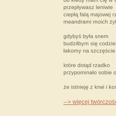
przepływasz leniwie
ciepłą falą majowej r
meandrami moich ży
gdybyś była snem
budziłbym się codzie
łakomy na szczęście
które dotąd rzadko
przypominało sobie 
że istnieję z krwi i ko
--> więcej twórczoś