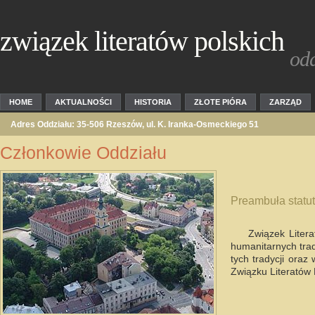
związek literatów polskich
odd
HOME
AKTUALNOŚCI
HISTORIA
ZŁOTE PIÓRA
ZARZĄD
Adres Oddziału: 35-506 Rzeszów, ul. K. Iranka-Osmeckiego 51
Członkowie Oddziału
Preambuła statu
Związek Litera
humanitarnych trad
tych tradycji oraz
Związku Literatów 