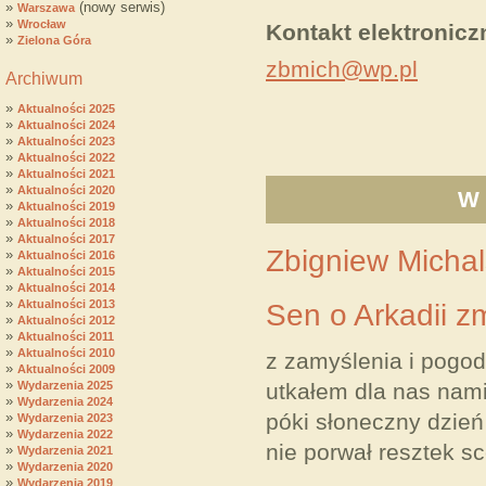
»
(nowy serwis)
Warszawa
»
Wrocław
Kontakt elektronicz
»
Zielona Góra
zbmich@wp.pl
Archiwum
»
Aktualności 2025
»
Aktualności 2024
»
Aktualności 2023
»
Aktualności 2022
»
Aktualności 2021
»
Aktualności 2020
W
»
Aktualności 2019
»
Aktualności 2018
»
Aktualności 2017
Zbigniew Michal
»
Aktualności 2016
»
Aktualności 2015
»
Aktualności 2014
»
Aktualności 2013
Sen o Arkadii z
»
Aktualności 2012
»
Aktualności 2011
»
Aktualności 2010
z zamyślenia i pogo
»
Aktualności 2009
»
Wydarzenia 2025
utkałem dla nas nam
»
Wydarzenia 2024
»
póki słoneczny dzień
Wydarzenia 2023
»
Wydarzenia 2022
nie porwał resztek sc
»
Wydarzenia 2021
»
Wydarzenia 2020
»
Wydarzenia 2019