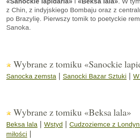
«Sanockie lapidaria»
i
«Beksa lala»
. W tym
z Chin, z indyjskiego Bombaju oraz z centra
po Brazylię. Pierwszy tomik to poetyckie re
Sanoka.
Wybrane z tomiku «Sanockie lapi
|
|
Sanocka zemsta
Sanocki Bazar Sztuki
W 
Wybrane z tomiku «Beksa lala»
|
|
Beksa lala
Wstyd
Cudzoziemce z Londyn
|
miłości