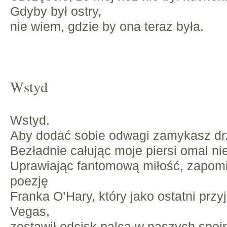
Gdyby był ostry,
nie wiem, gdzie by ona teraz była.
Wstyd
Wstyd.
Aby dodać sobie odwagi zamykasz drz
Bezładnie całując moje piersi omal ni
Uprawiając fantomową miłość, zapom
poezję
Franka O’Hary, który jako ostatni przy
Vegas,
zostawił odcisk palca w naszych spoj