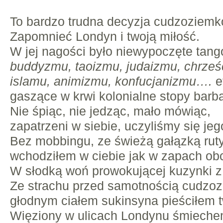
To bardzo trudna decyzja cudzoziemk
Zapomnieć Londyn i twoją miłość.
W jej nagości było niewypoczęte tang
buddyzmu, taoizmu, judaizmu, chrześ
islamu, animizmu, konfucjanizmu….
e
gaszące w krwi kolonialne stopy barb
Nie śpiąc, nie jedząc, mało mówiąc,
zapatrzeni w siebie, uczyliśmy się jeg
Bez mobbingu, ze świeżą gałązką rut
wchodziłem w ciebie jak w zapach obc
W słodką woń prowokującej kuzynki z 
Ze strachu przed samotnością cudzo
głodnym ciałem sukinsyna pieściłem t
Więziony w ulicach Londynu śmieche