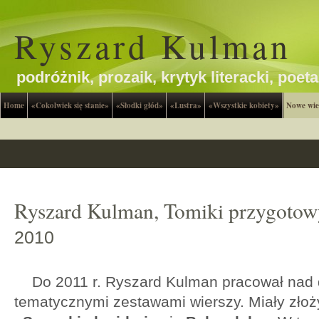
Ryszard Kulman
podróżnik, prozaik, krytyk literacki, poeta
Home
«Cokolwiek się stanie»
«Słodki głód»
«Lustra»
«Wszystkie kobiety»
Nowe wie
Ryszard Kulman, Tomiki przygoto
2010
Do 2011 r. Ryszard Kulman pracował na
tematycznymi zestawami wierszy. Miały złoży