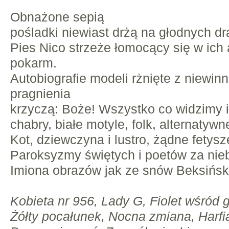
Obnażone sepią
pośladki niewiast drżą na głodnych dr
Pies Nico strzeże łomocący się w ich
pokarm.
Autobiografie modeli rżnięte z niewin
pragnienia
krzyczą: Boże! Wszystko co widzimy i
chabry, białe motyle, folk, alternatywn
Kot, dziewczyna i lustro, żądne fetysz
Paroksyzmy świętych i poetów za niebo
Imiona obrazów jak ze snów Beksińsk
Kobieta nr 956, Lady G, Fiolet wśród g
Żółty pocałunek, Nocna zmiana, Harfi