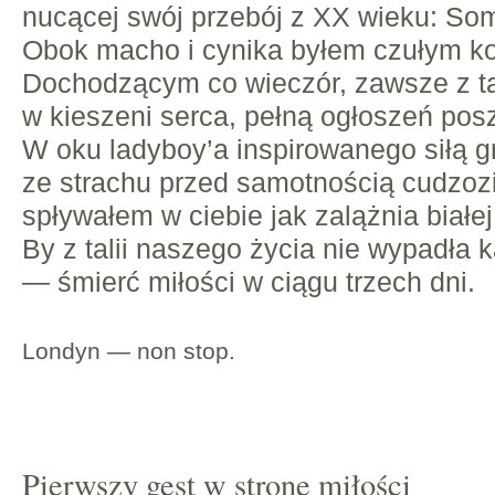
nucącej swój przebój z XX wieku: Som
Obok macho i cynika byłem czułym k
Dochodzącym co wieczór, zawsze z t
w kieszeni serca, pełną ogłoszeń pos
W oku ladyboy’a inspirowanego siłą g
ze strachu przed samotnością cudzoz
spływałem w ciebie jak zalążnia białej
By z talii naszego życia nie wypadła 
— śmierć miłości w ciągu trzech dni.
Londyn — non stop.
Pierwszy gest w stronę miłości