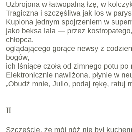
Uzbrojona w łatwopalną łzę, w kolczyk
Tragiczna i szczęśliwa jak los w parys
Kupiona jednym spojrzeniem w super
jako beksa lala — przez kostropateg
chłopca,
oglądającego gorące newsy z codzie
bogów,
ich lśniące czoła od zimnego potu po
Elektronicznie nawilżona, płynie w ne
„Obudź mnie, Julio, podaj rękę, ratuj 
II
Szczęście, że mój nóż nie był kuchen