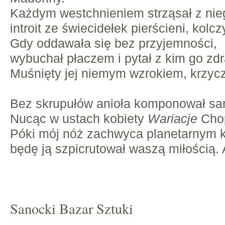
Każdym westchnieniem strząsał z nie
introit ze świecidełek pierścieni, kolc
Gdy oddawała się bez przyjemności,
wybuchał płaczem i pytał z kim go zd
Muśnięty jej niemym wzrokiem, krzycza
Bez skrupułów anioła komponował sa
Nucąc w ustach kobiety
Wariacje
Chop
Póki mój nóż zachwyca planetarnym k
będę ją szpicrutował waszą miłością.
Sanocki Bazar Sztuki